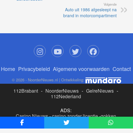
Volgende
Auto uit 1986 afgesleept na
brand in motorcompartiment
Home
Privacybeleid
Algemene voorwaarden
Contact
© 2026 - NoorderNieuws.nl | Ontwikkeling:
112Brabant
-
NoorderNieuws
-
GelreNieuws
-
112Nederland
ADS:
Casino Nieuws
-
casino zonder licentie
-
gokken
buitenlandse site
-
beste online casino nederland