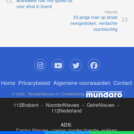
Brandweer rukt met spoed uit
voor afval in brand
Volgende
23-jarige man op straat
neergestoken, verdachte
voortvluchtig
Home
Privacybeleid
Algemene voorwaarden
Contact
© 2026 - NoorderNieuws.nl | Ontwikkeling:
112Brabant
-
NoorderNieuws
-
GelreNieuws
-
112Nederland
ADS:
Casino Nieuws
-
casino zonder licentie
-
gokken