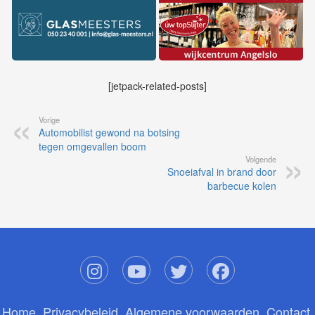
[jetpack-related-posts]
Vorige
Automobilist gewond na botsing
tegen omgevallen boom
Volgende
Snoeiafval in brand door
barbecue kolen
Home
Privacybeleid
Algemene voorwaarden
Contact