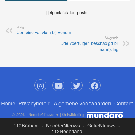
[jetpack-related-posts]
Vorige
Combine vat vlam bij Eenum
Volgende
Drie voertuigen beschadigd bij
aanrijding
Home
Privacybeleid
Algemene voorwaarden
Contact
© 2026 - NoorderNieuws.nl | Ontwikkeling:
112Brabant
-
NoorderNieuws
-
GelreNieuws
-
112Nederland