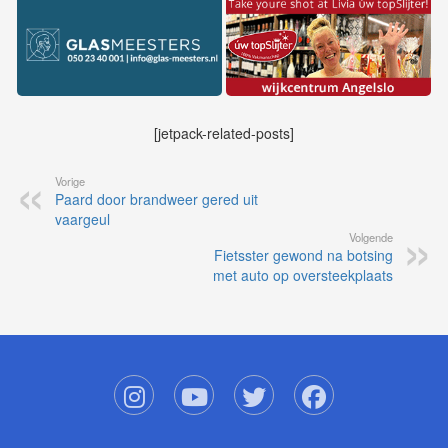
[jetpack-related-posts]
Vorige
Paard door brandweer gered uit
vaargeul
Volgende
Fietsster gewond na botsing
met auto op oversteekplaats