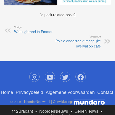
[jetpack-related-posts]
Vorige
Woningbrand in Emmen
Volgende
Politie onderzoekt mogelijke
overval op café
Home
Privacybeleid
Algemene voorwaarden
Contact
© 2026 - NoorderNieuws.nl | Ontwikkeling:
112Brabant
-
NoorderNieuws
-
GelreNieuws
-