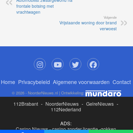
Automobilist zwaargewond na
frontale botsing met
vrachtwagen
Volgende
Vrijstaande woning door brand
verwoest
Home
Privacybeleid
Algemene voorwaarden
Contact
© 2026 - NoorderNieuws.nl | Ontwikkeling:
112Brabant
-
NoorderNieuws
-
GelreNieuws
-
112Nederland
ADS:
Casino Nieuws
-
casino zonder licentie
-
gokken