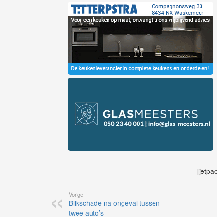
[jetpa
Vorige
Blikschade na ongeval tussen
twee auto’s