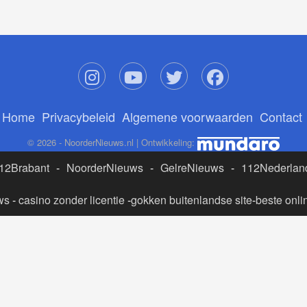
Home
Privacybeleid
Algemene voorwaarden
Contact
© 2026 - NoorderNieuws.nl | Ontwikkeling:
12Brabant
-
NoorderNieuws
-
GelreNieuws
-
112Nederlan
ws
-
casino zonder licentie
-
gokken buitenlandse site
-
beste onli