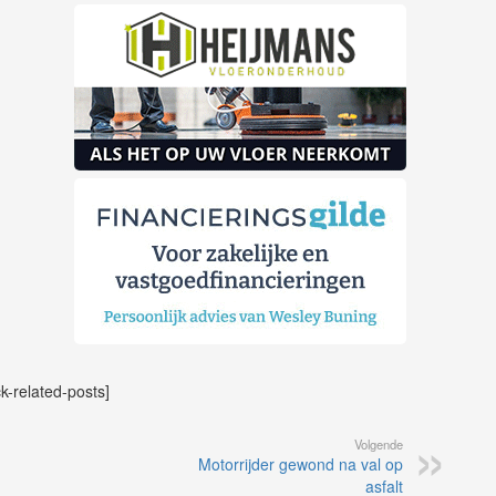
ck-related-posts]
Volgende
Motorrijder gewond na val op
asfalt