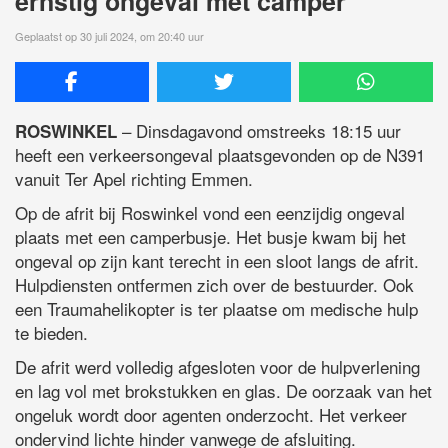
ernstig ongeval met camper
Geplaatst op 30 juli 2024, om 20:40 uur
– Dinsdagavond omstreeks 18:15 uur
ROSWINKEL
heeft een verkeersongeval plaatsgevonden op de N391
vanuit Ter Apel richting Emmen.
Op de afrit bij Roswinkel vond een eenzijdig ongeval
plaats met een camperbusje. Het busje kwam bij het
ongeval op zijn kant terecht in een sloot langs de afrit.
Hulpdiensten ontfermen zich over de bestuurder. Ook
een Traumahelikopter is ter plaatse om medische hulp
te bieden.
De afrit werd volledig afgesloten voor de hulpverlening
en lag vol met brokstukken en glas. De oorzaak van het
ongeluk wordt door agenten onderzocht. Het verkeer
ondervind lichte hinder vanwege de afsluiting.