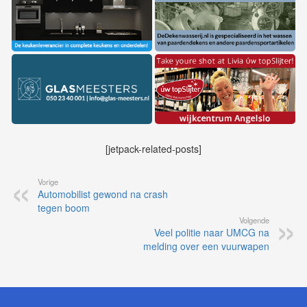
[jetpack-related-posts]
Vorige
Automobilist gewond na crash
tegen boom
Volgende
Veel politie naar UMCG na
melding over een vuurwapen