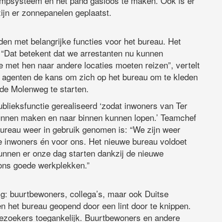
ompsysteem en het pand gasloos te maken. Ook is er
zijn er zonnepanelen geplaatst.
en met belangrijke functies voor het bureau. Het
. “Dat betekent dat we arrestanten nu kunnen
e met hen naar andere locaties moeten reizen”, vertelt
 agenten de kans om zich op het bureau om te kleden
 de Molenweg te starten.
lieksfunctie gerealiseerd ‘zodat inwoners van Ter
kunnen maken en naar binnen kunnen lopen.’ Teamchef
bureau weer in gebruik genomen is: “We zijn weer
 de inwoners én voor ons. Het nieuwe bureau voldoet
nnen er onze dag starten dankzij de nieuwe
 ons goede werkplekken.”
g: buurtbewoners, collega’s, maar ook Duitse
n het bureau geopend door een lint door te knippen.
ezoekers toegankelijk. Buurtbewoners en andere