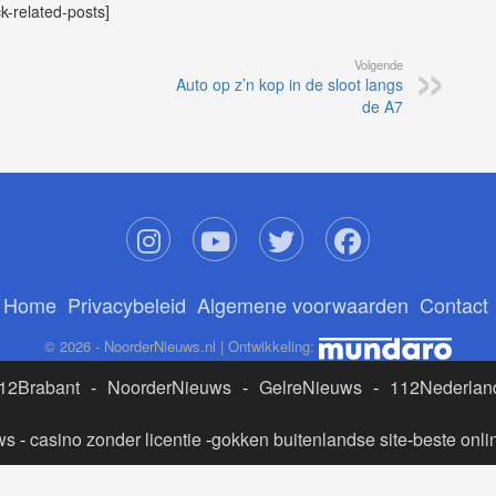
ck-related-posts]
Volgende
Auto op z’n kop in de sloot langs
de A7
Home
Privacybeleid
Algemene voorwaarden
Contact
© 2026 - NoorderNieuws.nl | Ontwikkeling:
12Brabant
-
NoorderNieuws
-
GelreNieuws
-
112Nederlan
ws
-
casino zonder licentie
-
gokken buitenlandse site
-
beste onli