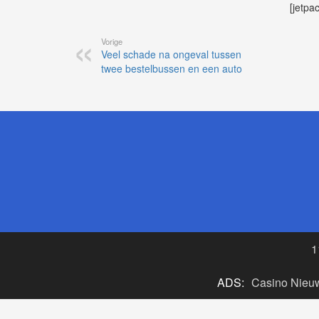
[jetpa
Vorige
Veel schade na ongeval tussen
twee bestelbussen en een auto
1
ADS:
Casino Nieu