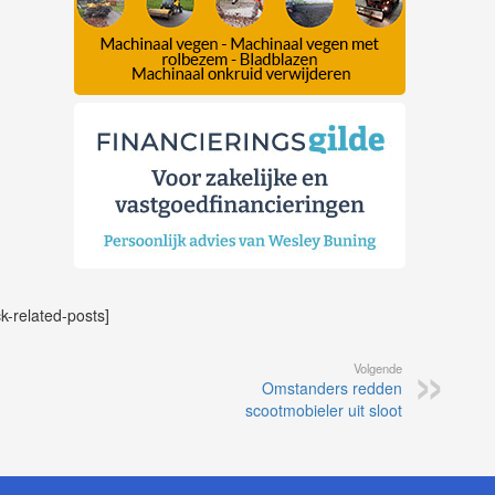
ck-related-posts]
Volgende
Omstanders redden
scootmobieler uit sloot