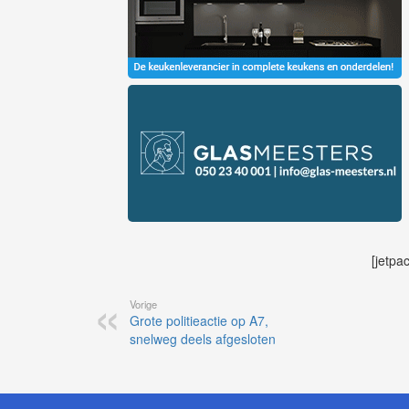
[jetpa
Vorige
Grote politieactie op A7,
snelweg deels afgesloten