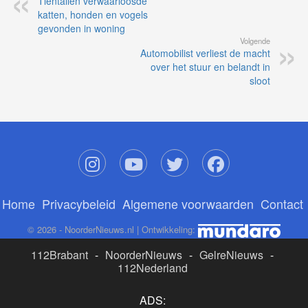
Tientallen verwaarloosde
katten, honden en vogels
gevonden in woning
Volgende
Automobilist verliest de macht
over het stuur en belandt in
sloot
Home
Privacybeleid
Algemene voorwaarden
Contact
© 2026 - NoorderNieuws.nl | Ontwikkeling:
112Brabant
-
NoorderNieuws
-
GelreNieuws
-
112Nederland
ADS: