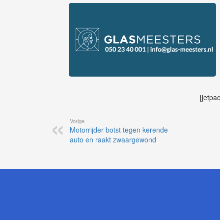
[jetpa
Vorige
Motorrijder botst tegen kerende
auto en raakt zwaargewond