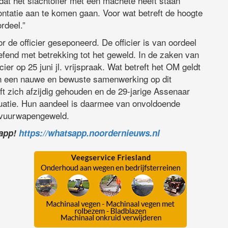
rdat het slachtoffer met een machete heeft staan
ontatie aan te komen gaan. Voor wat betreft de hoogte
rdeel.”
 de officier geseponeerd. De officier is van oordeel
efend met betrekking tot het geweld. In de zaken van
ier op 25 juni jl. vrijspraak. Wat betreft het OM geldt
an een nauwe en bewuste samenwerking op dit
t zich afzijdig gehouden en de 29-jarige Assenaar
ituatie. Hun aandeel is daarmee van onvoldoende
 vuurwapengeweld.
sapp!
https://whatsapp.noordernieuws.nl