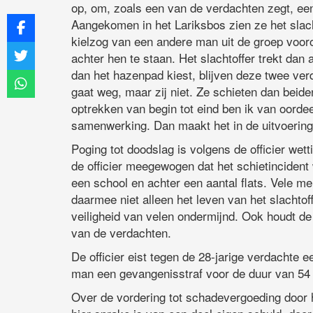
op, om, zoals een van de verdachten zegt, ee
Aangekomen in het Lariksbos zien ze het slach
kielzog van een andere man uit de groep vooro
achter hen te staan. Het slachtoffer trekt dan 
dan het hazenpad kiest, blijven deze twee verd
gaat weg, maar zij niet. Ze schieten dan beiden
optrekken van begin tot eind ben ik van oorde
samenwerking. Dan maakt het in de uitvoering n
Poging tot doodslag is volgens de officier wett
de officier meegewogen dat het schietincident 
een school en achter een aantal flats. Vele 
daarmee niet alleen het leven van het slachto
veiligheid van velen ondermijnd. Ook houdt de
van de verdachten.
De officier eist tegen de 28-jarige verdachte 
man een gevangenisstraf voor de duur van 5
Over de vordering tot schadevergoeding door he