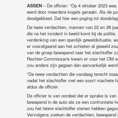
– De officier: “Op 4 oktober 2023 was e
ASSEN
werd door meerdere kogels geraakt. Als de poli
doodgebloed. Dat hier een poging tot doodslag 
De twee verdachten, mannen van 22 en 28 jaar
die na het incident in beeld komt bij de politi
verdenking van een openlijk geweldsituatie, wa
er voorafgaand aan het schieten al geweld zou 
van de groep bewapend naar het slachtoffer zo
Rechter-Commissaris kwam er voor het OM een
zou anders zijn gegaan dan aanvankelijk werd
“De twee verdachten die vandaag terecht sta
nadat het slachtoffer met een soort machete 
aldus de officier.
De officier is van oordeel dat er sprake is v
bewapend in de auto als ze een confrontatie h
zou het latere slachtoffer stenen hebben gego
Vervolgens zoeken de verdachten, bewapend 