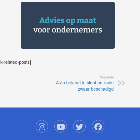
ck-related-posts]
Volgende
Auto belandt in sloot en raakt
zwaar beschadigd