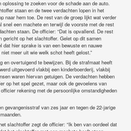
n oplossing te zoeken voor de schade aan de auto.
toffer staan en de twee verdachten lopen in het
p naar hem toe. De rest van de groep lijkt wat verder
al snel een machete en terwijl de voorste met de rest
achten staan. De officier: “Dat is opvallend. De rest
 gericht op het slachtoffer. Gelet op dit samen
el dat hier sprake is van een bewuste en nauwe
iet meer uit wie welk schot heeft gelost.”
ig en overtuigend te bewijzen. Bij de strafmaat heeft
werd uitgevoerd vlakbij een kinderboerderij, vlakbij
mensen waren hiervan getuigen. De verdachten hebben
ffer op het spel gezet, maar ook de gevoelens van
 officier rekening met de persoonlijke omstandigheden
een gevangenisstraf van zes jaar en tegen de 22-jarige
4 maanden.
t slachtoffer zegt de officier: “Ik ben van oordeel dat