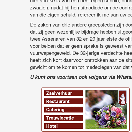
hier sprake is van een deel eigen schuld, doo
zwaaien, nadat hij hen uitnodigde om de confr
van die eigen schuld, refereer ik me aan uw oo
De zaken van drie andere groepsleden zijn door
dat zij geen wezenlijke bijdrage hebben uitgeo
twee Assenaren van 32 en 29 jaar eiste de offic
voor beiden dat er geen sprake is geweest v
vuurwapengeweld. De 32-jarige verdachte heef
heeft zich kort daarvoor onttrokken aan de s
gewicht om te komen tot medeplegen van dat
U kunt ons voortaan ook volgens via What