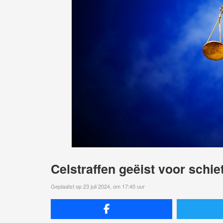
Celstraffen geëist voor schie
Geplaatst op 23 juli 2024, om 17:40 uur