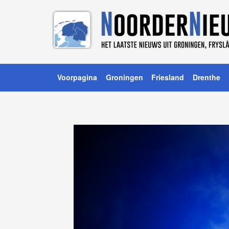
Voorpagina
Groningen
Friesland
Drenthe