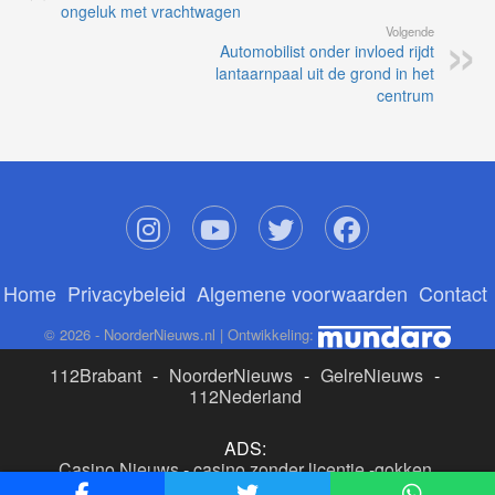
ongeluk met vrachtwagen
Volgende
Automobilist onder invloed rijdt
lantaarnpaal uit de grond in het
centrum
Home
Privacybeleid
Algemene voorwaarden
Contact
© 2026 - NoorderNieuws.nl | Ontwikkeling:
112Brabant
-
NoorderNieuws
-
GelreNieuws
-
112Nederland
ADS:
Casino Nieuws
-
casino zonder licentie
-
gokken
buitenlandse site
-
beste online casino nederland