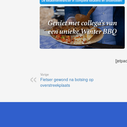
[jetpa
Vorige
Fietser gewond na botsing op
overstreekplaats