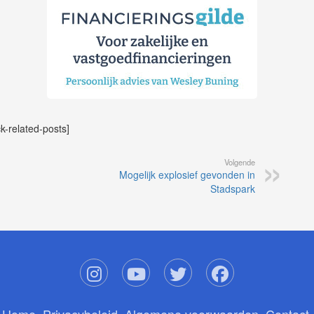
ck-related-posts]
Volgende
Mogelijk explosief gevonden in
Stadspark
Home
Privacybeleid
Algemene voorwaarden
Contact