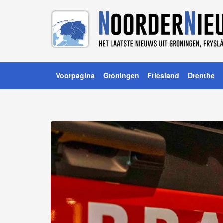
Voorpagina
Groningen
Friesland
Drenthe