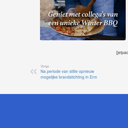
[jetpa
Vorige
Na periode van stilte opnieuw
mogelijke brandstichting in Erm