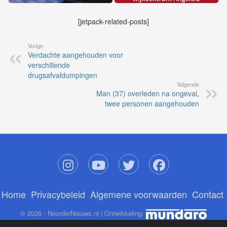
[jetpack-related-posts]
Vorige
Verdachte aangehouden voor
verschillende
drugsafvaldumpingen
Volgende
Man (37) overleden na ongeval,
twee personen aangehouden
Home
Privacybeleid
Algemene voorwaarden
Contact
© 2026 - NoorderNieuws.nl | Ontwikkeling: