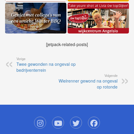
[jetpack-related-posts]
Vorige
Twee gewonden na ongeval op
bedrijventerrein
Volgende
Wielrenner gewond na ongeval
op rotonde