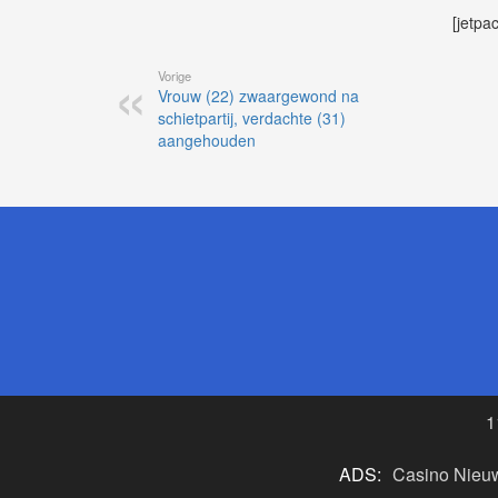
[jetpa
Vorige
Vrouw (22) zwaargewond na
schietpartij, verdachte (31)
aangehouden
1
ADS:
Casino Nieu