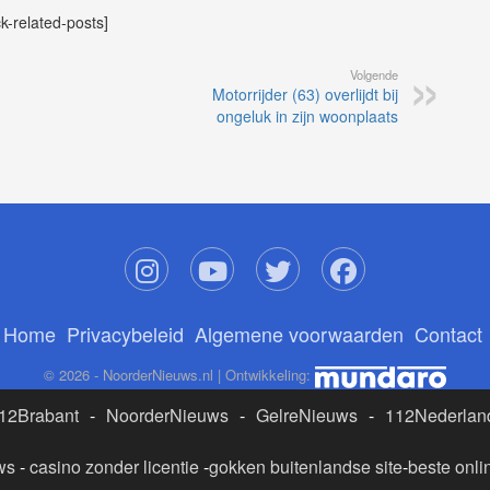
ck-related-posts]
Volgende
Motorrijder (63) overlijdt bij
ongeluk in zijn woonplaats
Home
Privacybeleid
Algemene voorwaarden
Contact
© 2026 - NoorderNieuws.nl | Ontwikkeling:
12Brabant
-
NoorderNieuws
-
GelreNieuws
-
112Nederlan
ws
-
casino zonder licentie
-
gokken buitenlandse site
-
beste onli