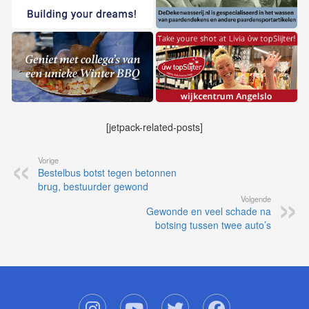
[jetpack-related-posts]
Vorige
Bestelbus botst tegen betonnen
brug, bestuurder gewond
Volgende
Gewonde en veel schade na
botsing tussen twee auto’s