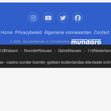
Home
Privacybeleid
Algemene voorwaarden
Contact
© 2026 - NoorderNieuws.nl | Ontwikkeling:
12Brabant
-
NoorderNieuws
-
GelreNieuws
-
112Nederlan
ws
-
casino zonder licentie
-
gokken buitenlandse site
-
beste onli