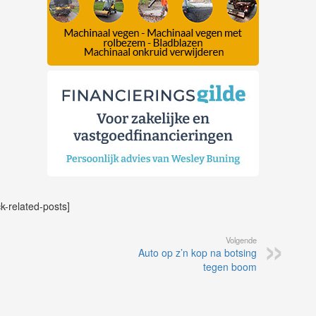
ck-related-posts]
Volgende
Auto op z’n kop na botsing
tegen boom