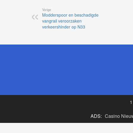
Vorige
Modderspoor en beschadigde
vangrail veroorzaken
verkeershinder op N33
1
ADS:
Casino Nieu