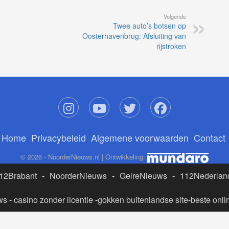
Volgende
Twee auto’s botsen op
Oosterhavenbrug: Afsluiting van
rijstroken
Home
Privacybeleid
Algemene voorwaarden
Contact
© 2026 - NoorderNieuws.nl | Ontwikkeling:
12Brabant
-
NoorderNieuws
-
GelreNieuws
-
112Nederlan
ws
-
casino zonder licentie
-
gokken buitenlandse site
-
beste onli