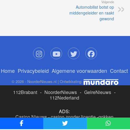
Volgende
Automobilist botst op
middengeleider en raakt
gewond
Home
Privacybeleid
Algemene voorwaarden
Contact
© 2026 - NoorderNieuws.nl | Ontwikkeling:
112Brabant
-
NoorderNieuws
-
GelreNieuws
-
112Nederland
ADS:
Casino Nieuws
-
casino zonder licentie
-
gokken
buitenlandse site
-
beste online casino nederland