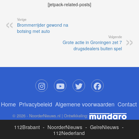
[jetpack-related-posts]
Vorige
Brommerrijder gewond na
botsing met auto
Volgende
Grote actie in Groningen zet 7
drugsdealers buiten spel
Home
Privacybeleid
Algemene voorwaarden
Contact
© 2026 - NoorderNieuws.nl | Ontwikkeling:
112Brabant
-
NoorderNieuws
-
GelreNieuws
-
112Nederland