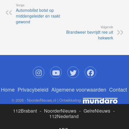
Vorige
Automobilist botst op
middengeleider en raakt
gewond
Volgende
Brandweer bevrijdt ree uit
hekwerk
Home
Privacybeleid
Algemene voorwaarden
Contact
© 2026 - NoorderNieuws.nl | Ontwikkeling:
112Brabant
-
NoorderNieuws
-
GelreNieuws
-
112Nederland