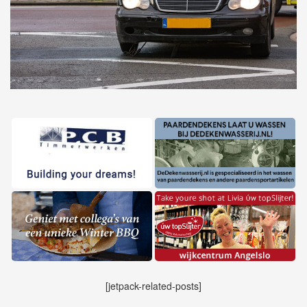
[jetpack-related-posts]