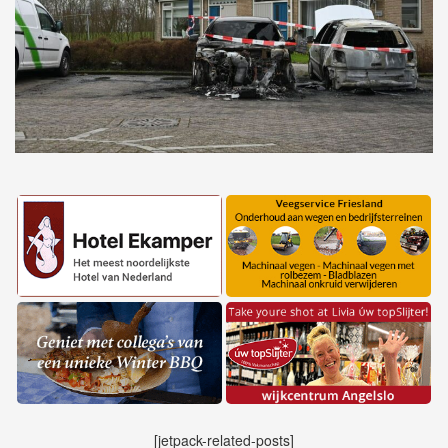
[jetpack-related-posts]