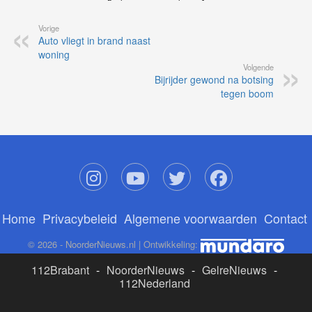
Vorige
Auto vliegt in brand naast
woning
Volgende
Bijrijder gewond na botsing
tegen boom
Home
Privacybeleid
Algemene voorwaarden
Contact
© 2026 - NoorderNieuws.nl | Ontwikkeling:
112Brabant
-
NoorderNieuws
-
GelreNieuws
-
112Nederland