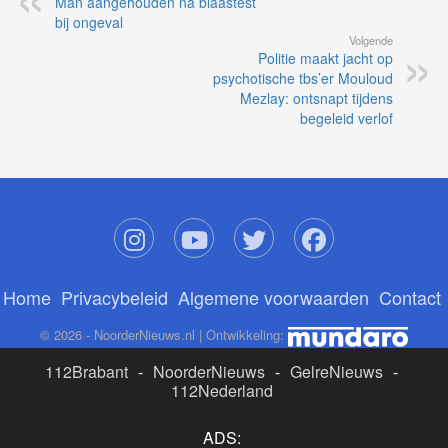
Man aangehouden na blaastest
bij ongeval
Volgende
Politie maakt jacht op
psychotische tbs’er Mouloud
Mezlay: ontsnapt tijdens
begeleid verlof
Home
Privacybeleid
Algemene voorwaarden
Contact
© 2026 - NoorderNieuws.nl | Ontwikkeling:
112Brabant
-
NoorderNieuws
-
GelreNieuws
-
112Nederland
ADS: