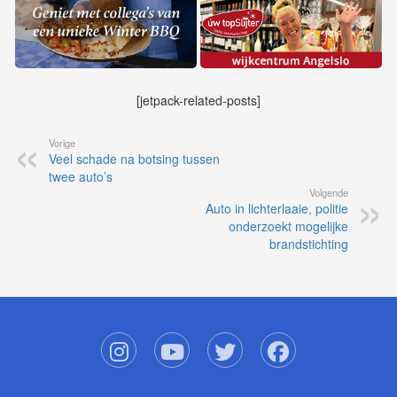
[jetpack-related-posts]
Vorige
Veel schade na botsing tussen
twee auto’s
Volgende
Auto in lichterlaaie, politie
onderzoekt mogelijke
brandstichting