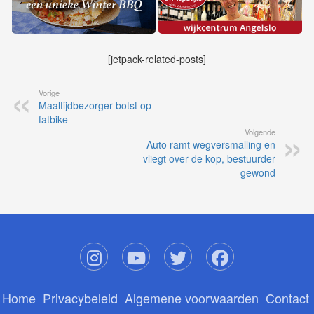
[jetpack-related-posts]
Vorige
Maaltijdbezorger botst op
fatbike
Volgende
Auto ramt wegversmalling en
vliegt over de kop, bestuurder
gewond
Home
Privacybeleid
Algemene voorwaarden
Contact