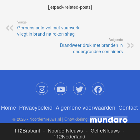
[jetpack-related-posts]
Vorige
Gerbens auto vol met vuurwerk
vliegt in brand na roken shag
Volgende
Brandweer druk met branden in
ondergrondse containers
Home
Privacybeleid
Algemene voorwaarden
Contact
© 2026 - NoorderNieuws.nl | Ontwikkeling:
112Brabant
-
NoorderNieuws
-
GelreNieuws
-
112Nederland