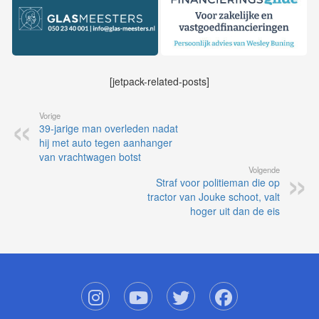
[jetpack-related-posts]
Vorige
39-jarige man overleden nadat
hij met auto tegen aanhanger
van vrachtwagen botst
Volgende
Straf voor politieman die op
tractor van Jouke schoot, valt
hoger uit dan de eis