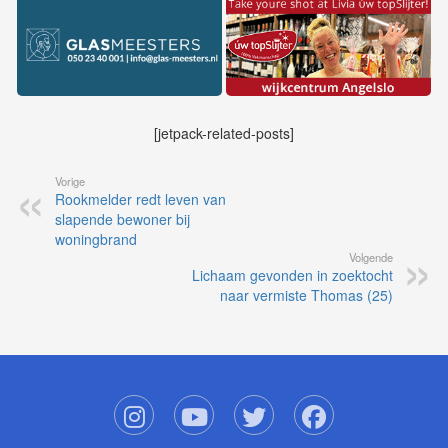
[jetpack-related-posts]
Vorige
Rookmelder redt leven van
slapende bewoner bij
woningbrand
Volgende
Lichaam gevonden in zoektocht
naar vermiste Thomas (25)