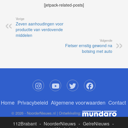
[jetpack-related-posts]
Vorige
Zeven aanhoudingen voor
productie van verdovende
middelen
Volgende
Fietser ernstig gewond na
botsing met auto
Home
Privacybeleid
Algemene voorwaarden
Contact
© 2026 - NoorderNieuws.nl | Ontwikkeling:
112Brabant
-
NoorderNieuws
-
GelreNieuws
-