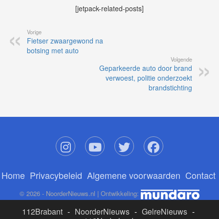
[jetpack-related-posts]
Vorige
Fietser zwaargewond na
botsing met auto
Volgende
Geparkeerde auto door brand
verwoest, politie onderzoekt
brandstichting
Home
Privacybeleid
Algemene voorwaarden
Contact
© 2026 - NoorderNieuws.nl | Ontwikkeling:
112Brabant
-
NoorderNieuws
-
GelreNieuws
-