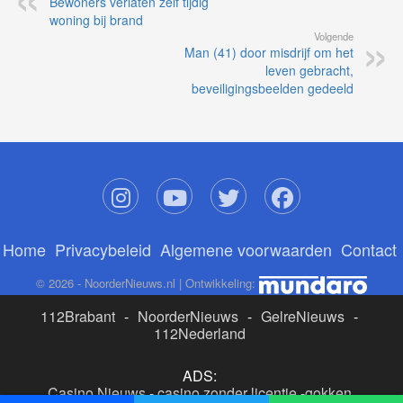
Bewoners verlaten zelf tijdig
woning bij brand
Volgende
Man (41) door misdrijf om het
leven gebracht,
beveiligingsbeelden gedeeld
Home
Privacybeleid
Algemene voorwaarden
Contact
© 2026 - NoorderNieuws.nl | Ontwikkeling:
112Brabant
-
NoorderNieuws
-
GelreNieuws
-
112Nederland
ADS:
Casino Nieuws
-
casino zonder licentie
-
gokken