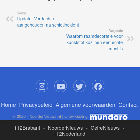
Vorige
Update: Verdachte
aangehouden na schietincident
Volgende
Waarom raamdecoratie voor
kunststof kozijnen een echte
must is
Home
Privacybeleid
Algemene voorwaarden
Contact
© 2026 - NoorderNieuws.nl | Ontwikkeling:
112Brabant
-
NoorderNieuws
-
GelreNieuws
-
112Nederland