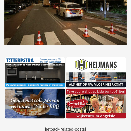
[jetpack-related-posts]