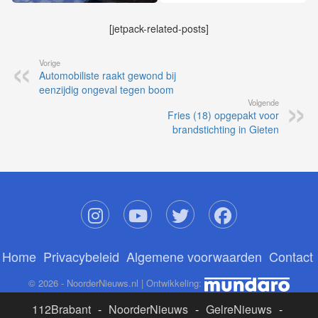
[jetpack-related-posts]
Vorige
Automobiliste raakt gewond bij
eenzijdig ongeval tegen boom
Volgende
Fries (18) opgepakt voor
brandstichting in Gieten
Home
Privacybeleid
Algemene voorwaarden
Contact
© 2026 - NoorderNieuws.nl | Ontwikkeling:
112Brabant
-
NoorderNieuws
-
GelreNieuws
-