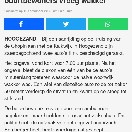
buurtbewoners vroeg wakker
Geplaatst op 16 september 2023, om 09:42 uur
– Bij een aanrijding op de kruising van
HOOGEZAND
de Chopinlaan met de Kalkwijk in Hoogezand zijn
zaterdagochtend twee auto’s flink beschadigd geraakt.
Het ongeval vond kort voor 7.00 uur plaats. Na het
ongeval bleef de claxon van één van beide auto’s
minutenlang toeteren waardoor de halve woonwijk
wakker was. Een wiel van diezelfde auto rolde tot zeker
50 meter verderop de straat in en kwam op de stoep tot
stilstand.
De beide bestuursters zijn door een ambulance
nagekeken, maar hoefden niet naar het ziekenhuis. De
politie heeft de oorzaak van het ongeval onderzocht.
Een berger heeft beide voertuigen afgesleept.