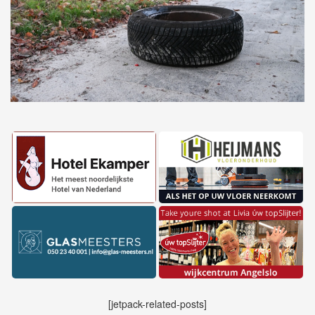
[jetpack-related-posts]