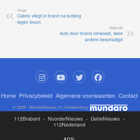
Vorige
Cabrio vliegt in brand na botsing
tegen boom
Volgende
Auto door brand verwoest, twee
andere beschadigd
Home
Privacybeleid
Algemene voorwaarden
Contact
© 2026 - NoorderNieuws.nl | Ontwikkeling:
112Brabant
-
NoorderNieuws
-
GelreNieuws
-
112Nederland
ADS: