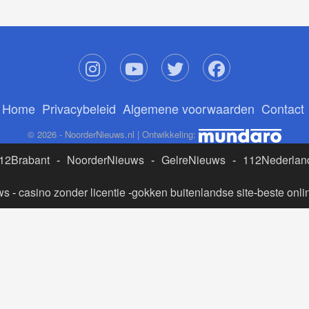
Home
Privacybeleid
Algemene voorwaarden
Contact
© 2026 - NoorderNieuws.nl | Ontwikkeling:
12Brabant
-
NoorderNieuws
-
GelreNieuws
-
112Nederlan
ws
-
casino zonder licentie
-
gokken buitenlandse site
-
beste onli