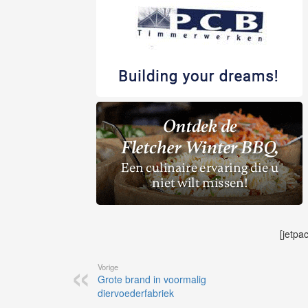
[jetpa
Vorige
Grote brand in voormalig
diervoederfabriek