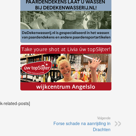
ck-related-posts]
Volgende
Forse schade na aanrijding in
Drachten