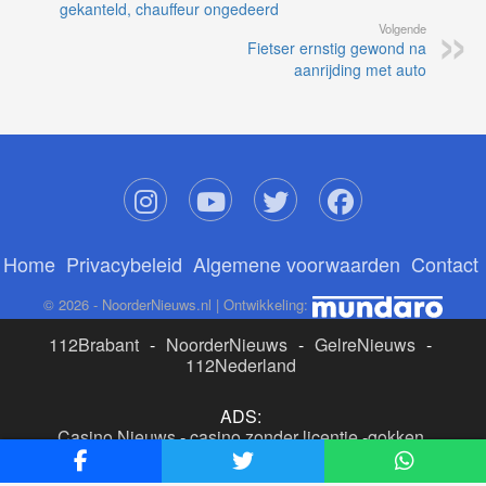
gekanteld, chauffeur ongedeerd
Volgende
Fietser ernstig gewond na
aanrijding met auto
Home
Privacybeleid
Algemene voorwaarden
Contact
© 2026 - NoorderNieuws.nl | Ontwikkeling:
112Brabant
-
NoorderNieuws
-
GelreNieuws
-
112Nederland
ADS:
Casino Nieuws
-
casino zonder licentie
-
gokken
buitenlandse site
-
beste online casino nederland