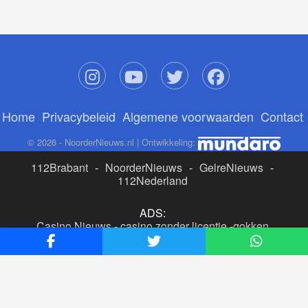
Home
Privacybeleid
Algemene voorwaarden
Contact
© 2026 - NoorderNieuws.nl | Ontwikkeling:
112Brabant
-
NoorderNieuws
-
GelreNieuws
-
112Nederland
ADS:
Casino Nieuws
-
casino zonder licentie
-
gokken
buitenlandse site
-
beste online casino nederland