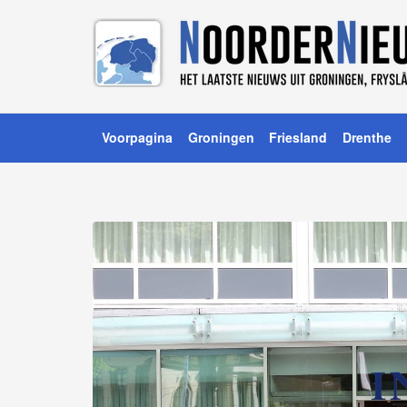
Voorpagina
Groningen
Friesland
Drenthe