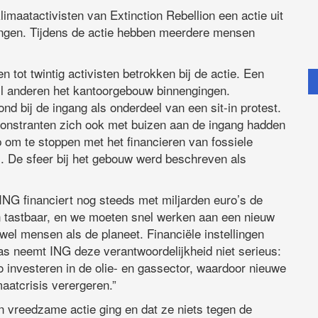
maatactivisten van Extinction Rebellion een actie uit
ningen. Tijdens de actie hebben meerdere mensen
n tot twintig activisten betrokken bij de actie. Een
ijl anderen het kantoorgebouw binnengingen.
nd bij de ingang als onderdeel van een sit-in protest.
monstranten zich ook met buizen aan de ingang hadden
 om te stoppen met het financieren van fossiele
is. De sfeer bij het gebouw werd beschreven als
NG financiert nog steeds met miljarden euro’s de
 en tastbaar, en we moeten snel werken aan een nieuw
l mensen als de planeet. Financiële instellingen
aas neemt ING deze verantwoordelijkheid niet serieus:
ro investeren in de olie- en gassector, waardoor nieuwe
aatcrisis verergeren.”
n vreedzame actie ging en dat ze niets tegen de