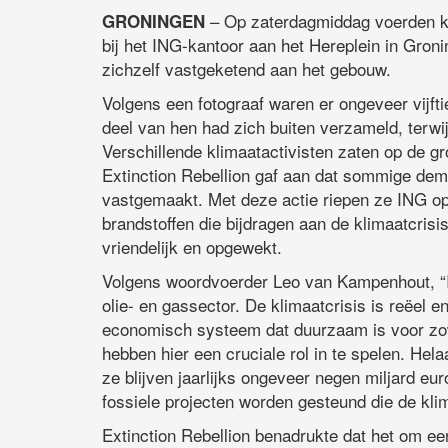
– Op zaterdagmiddag voerden kli
GRONINGEN
bij het ING-kantoor aan het Hereplein in Gro
zichzelf vastgeketend aan het gebouw.
Volgens een fotograaf waren er ongeveer vijftie
deel van hen had zich buiten verzameld, terw
Verschillende klimaatactivisten zaten op de gro
Extinction Rebellion gaf aan dat sommige de
vastgemaakt. Met deze actie riepen ze ING op
brandstoffen die bijdragen aan de klimaatcris
vriendelijk en opgewekt.
Volgens woordvoerder Leo van Kampenhout, “I
olie- en gassector. De klimaatcrisis is reëel
economisch systeem dat duurzaam is voor zowe
hebben hier een cruciale rol in te spelen. Hel
ze blijven jaarlijks ongeveer negen miljard eu
fossiele projecten worden gesteund die de klim
Extinction Rebellion benadrukte dat het om ee