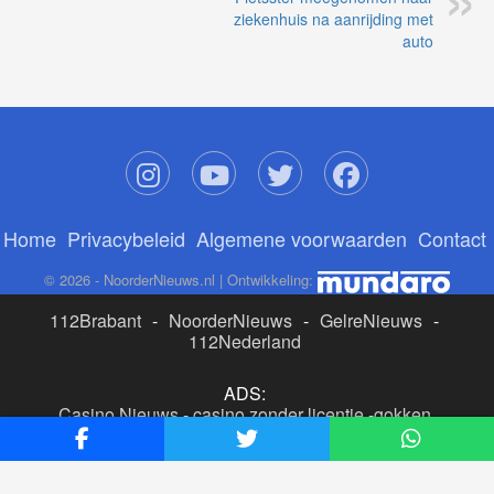
ziekenhuis na aanrijding met
auto
Home
Privacybeleid
Algemene voorwaarden
Contact
© 2026 - NoorderNieuws.nl | Ontwikkeling:
112Brabant
-
NoorderNieuws
-
GelreNieuws
-
112Nederland
ADS:
Casino Nieuws
-
casino zonder licentie
-
gokken
buitenlandse site
-
beste online casino nederland