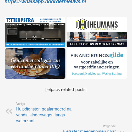
https://whatsapp.noordernieuws.nl
[jetpack-related-posts]
Vorige
Hulpdiensten gealarmeerd na
vondst kinderwagen langs
waterkant
Volgende
Fietsster meegenomen naar