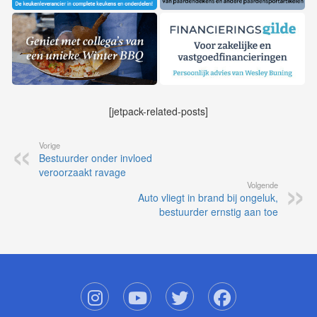
[jetpack-related-posts]
Vorige
Bestuurder onder invloed
veroorzaakt ravage
Volgende
Auto vliegt in brand bij ongeluk,
bestuurder ernstig aan toe