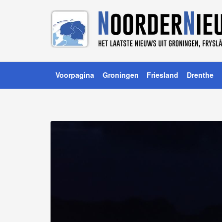
Voorpagina
Groningen
Friesland
Drenthe