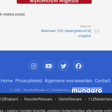
ck-related-posts]
Volgende
Assenaar (33) zwaargewond bij
ongeluk
Home
Privacybeleid
Algemene voorwaarden
Contact
© 2026 - NoorderNieuws.nl | Ontwikkeling:
12Brabant
-
NoorderNieuws
-
GelreNieuws
-
112Nederlan
ws
-
casino zonder licentie
-
gokken buitenlandse site
-
beste onli