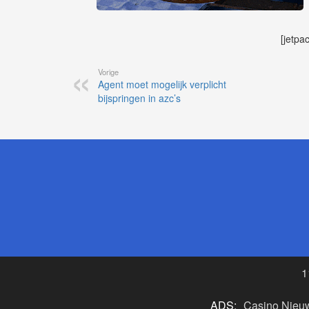
[jetpa
Vorige
Agent moet mogelijk verplicht
bijspringen in azc’s
1
ADS:
Casino Nieu