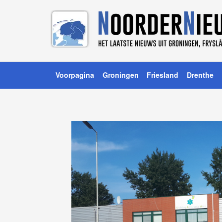
Voorpagina
Groningen
Friesland
Drenthe