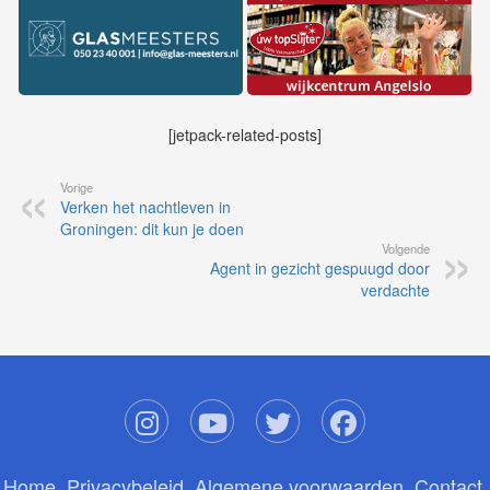
[jetpack-related-posts]
Vorige
Verken het nachtleven in
Groningen: dit kun je doen
Volgende
Agent in gezicht gespuugd door
verdachte
Home
Privacybeleid
Algemene voorwaarden
Contact