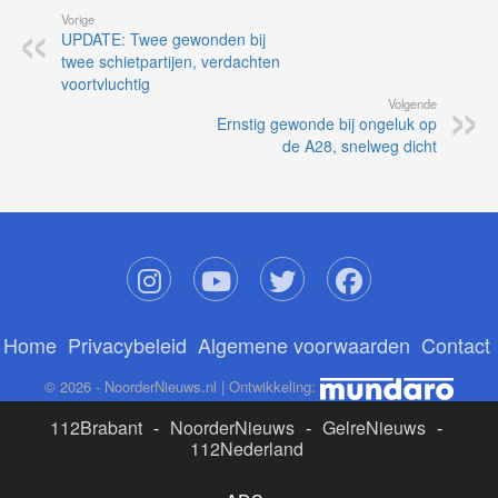
Vorige
UPDATE: Twee gewonden bij
twee schietpartijen, verdachten
voortvluchtig
Volgende
Ernstig gewonde bij ongeluk op
de A28, snelweg dicht
Home
Privacybeleid
Algemene voorwaarden
Contact
© 2026 - NoorderNieuws.nl | Ontwikkeling:
112Brabant
-
NoorderNieuws
-
GelreNieuws
-
112Nederland