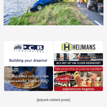
[jetpack-related-posts]