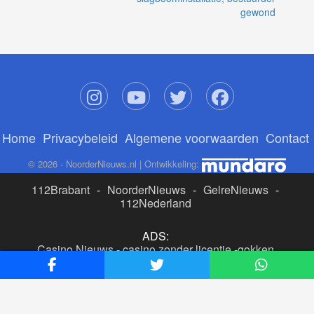
gewond
Home
Privacybeleid
Algemene voorwaarden
Contact
© 2026 - NoorderNieuws.nl | Ontwikkeling:
112Brabant
-
NoorderNieuws
-
GelreNieuws
-
112Nederland
ADS:
Casino Nieuws
-
casino zonder licentie
-
gokken
buitenlandse site
-
beste online casino nederland