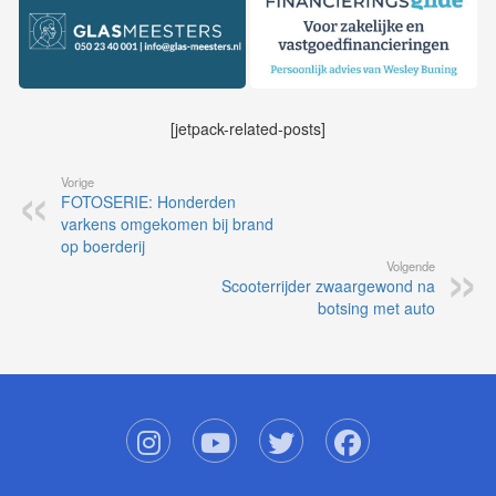
[jetpack-related-posts]
Vorige
FOTOSERIE: Honderden
varkens omgekomen bij brand
op boerderij
Volgende
Scooterrijder zwaargewond na
botsing met auto